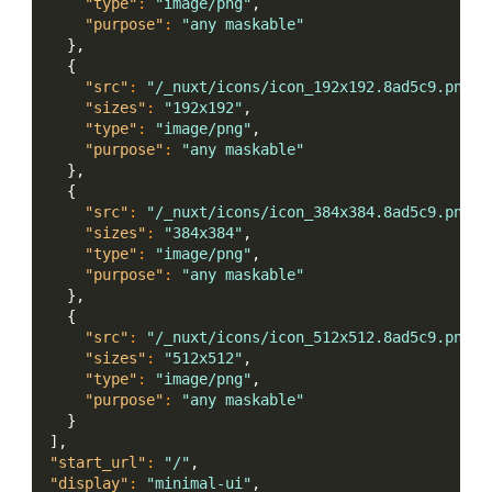
"type"
:
"image/png"
,
"purpose"
:
"any maskable"
}
,
{
"src"
:
"/_nuxt/icons/icon_192x192.8ad5c9.png"
,
"sizes"
:
"192x192"
,
"type"
:
"image/png"
,
"purpose"
:
"any maskable"
}
,
{
"src"
:
"/_nuxt/icons/icon_384x384.8ad5c9.png"
,
"sizes"
:
"384x384"
,
"type"
:
"image/png"
,
"purpose"
:
"any maskable"
}
,
{
"src"
:
"/_nuxt/icons/icon_512x512.8ad5c9.png"
,
"sizes"
:
"512x512"
,
"type"
:
"image/png"
,
"purpose"
:
"any maskable"
}
]
,
"start_url"
:
"/"
,
"display"
:
"minimal-ui"
,