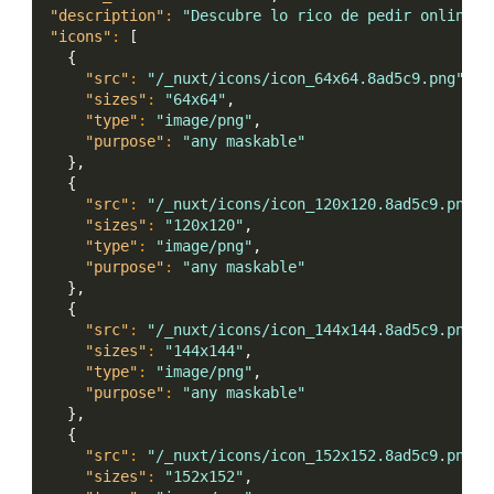
"description"
:
"Descubre lo rico de pedir online."
"icons"
:
[
{
"src"
:
"/_nuxt/icons/icon_64x64.8ad5c9.png"
,
"sizes"
:
"64x64"
,
"type"
:
"image/png"
,
"purpose"
:
"any maskable"
}
,
{
"src"
:
"/_nuxt/icons/icon_120x120.8ad5c9.png"
,
"sizes"
:
"120x120"
,
"type"
:
"image/png"
,
"purpose"
:
"any maskable"
}
,
{
"src"
:
"/_nuxt/icons/icon_144x144.8ad5c9.png"
,
"sizes"
:
"144x144"
,
"type"
:
"image/png"
,
"purpose"
:
"any maskable"
}
,
{
"src"
:
"/_nuxt/icons/icon_152x152.8ad5c9.png"
,
"sizes"
:
"152x152"
,