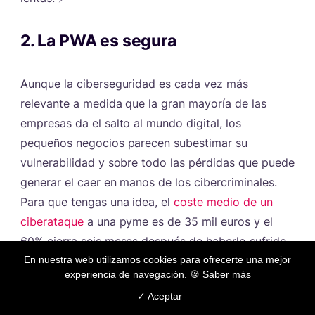
2. La PWA es segura
#
Aunque la ciberseguridad es cada vez más
relevante a medida que la gran mayoría de las
empresas da el salto al mundo digital, los
pequeños negocios parecen subestimar su
vulnerabilidad y sobre todo las pérdidas que puede
generar el caer en manos de los cibercriminales.
Para que tengas una idea, el
coste medio de un
ciberataque
a una pyme es de 35 mil euros y el
60% cierra seis meses después de haberlo sufrido.
En nuestra web utilizamos cookies para ofrecerte una mejor
¡Vaya bajón!
experiencia de navegación. 🍪
Saber más
Pero tranquil@, porque en la PWA, la seguridad ya
✓ Aceptar
viene por defecto. Para que sea una aplicación