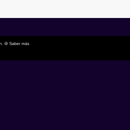
n. 🍪
Saber más
Newsletter
Suscribirse
©punky.io ⚡ 2025