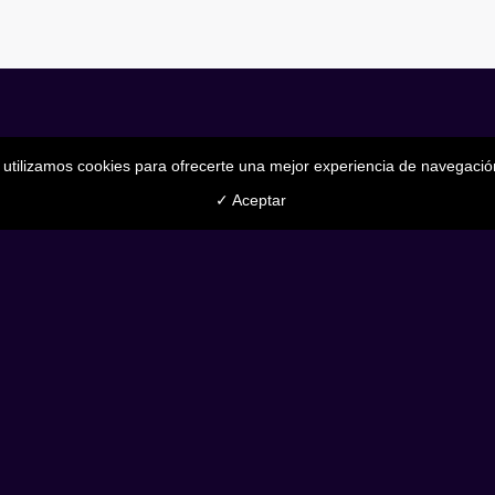
utilizamos cookies para ofrecerte una mejor experiencia de navegació
✓ Aceptar
Servicios
Twitter
Blog
LinkedIn
Contacto
Instagram
Consulta Gratuita
Política de Privacidad y Cookies