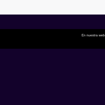
En nuestra web 
Evoluciona
_
Aviso Legal